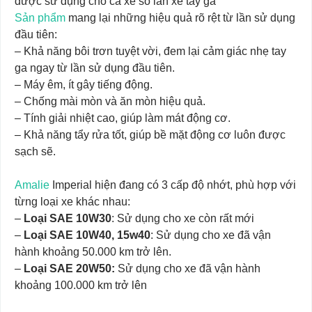
được sử dụng cho cả xe số lẫn xe tay ga
Sản phẩm
mang lại những hiệu quả rõ rệt từ lần sử dụng
đầu tiên:
– Khả năng bôi trơn tuyệt vời, đem lại cảm giác nhẹ tay
ga ngay từ lần sử dụng đầu tiên.
– Máy êm, ít gây tiếng động.
– Chống mài mòn và ăn mòn hiệu quả.
– Tính giải nhiệt cao, giúp làm mát động cơ.
– Khả năng tẩy rửa tốt, giúp bề mặt động cơ luôn được
sạch sẽ.
Amalie
Imperial hiện đang có 3 cấp độ nhớt, phù hợp với
từng loại xe khác nhau:
–
Loại SAE 10W30
: Sử dụng cho xe còn rất mới
–
Loại SAE 10W40, 15w40
: Sử dụng cho xe đã vận
hành khoảng 50.000 km trở lên.
–
Loại SAE 20W50:
Sử dụng cho xe đã vận hành
khoảng 100.000 km trở lên