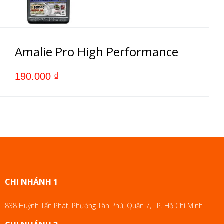
Amalie Pro High Performance
190.000
₫
CHI NHÁNH 1
838 Huỳnh Tấn Phát, Phường Tân Phú, Quận 7, TP. Hồ Chí Minh