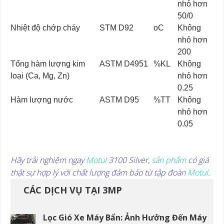
nhỏ hơn
50/0
Nhiệt độ chớp cháy
STM D92
oC
Không
nhỏ hơn
200
Tổng hàm lượng kim
ASTM D4951
%KL
Không
loại (Ca, Mg, Zn)
nhỏ hơn
0.25
Hàm lượng nước
ASTM D95
%TT
Không
nhỏ hơn
0.05
Hãy trải nghiệm ngay
Motul
3100 Silver,
sản phẩm
có giá
thật sự hợp lý với chất lượng đảm bảo từ tập đoàn
Motul
.
CÁC DỊCH VỤ TẠI 3MP
Lọc Gió Xe Máy Bẩn: Ảnh Hưởng Đến Máy