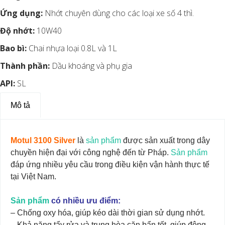
Ứng dụng:
Nhớt chuyên dùng cho các loại xe số 4 thì.
Độ nhớt:
10W40
Bao bì:
Chai nhựa loại 0.8L và 1L
Thành phần:
Dầu khoáng và phụ gia
API:
SL
Mô tả
Motul 3100 Silver
là
sản phẩm
được sản xuất trong dây
chuyền hiện đại với công nghệ đến từ Pháp.
Sản phẩm
đáp ứng nhiều yêu cầu trong điều kiện vận hành thực tế
tại Việt Nam.
Sản phẩm
có nhiều ưu điểm:
– Chống oxy hóa, giúp kéo dài thời gian sử dụng nhớt.
– Khả năng tẩy rửa và trung hòa cặn bẩn tốt, giúp động