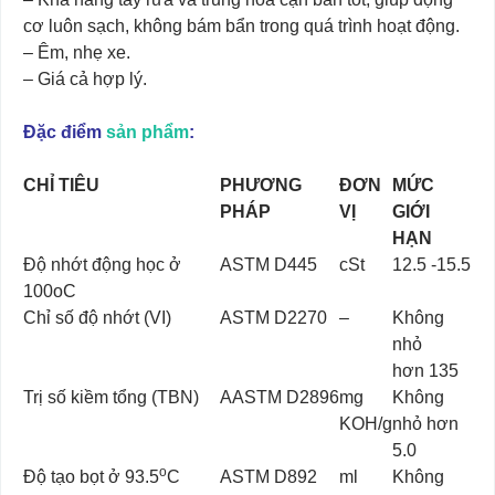
cơ luôn sạch, không bám bẩn trong quá trình hoạt động.
– Êm, nhẹ xe.
– Giá cả hợp lý.
Đặc điểm
sản phẩm
:
CHỈ TIÊU
PHƯƠNG
ĐƠN
M
ỨC
PHÁP
VỊ
GIỚI
HẠN
Độ nhớt động học ở
ASTM D445
cSt
12.5 -15.5
100oC
Chỉ số độ nhớt (VI)
ASTM D2270
–
Không
nhỏ
hơn 135
Trị số kiềm tổng (TBN)
AASTM D2896
mg
Không
KOH/g
nhỏ hơn
5.0
o
Độ tạo bọt ở 93.5
C
ASTM D892
ml
Không